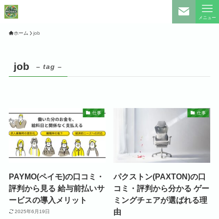
メニュー
ホーム
job
job
– tag –
仕事
仕事
PAYMO(ペイモ)の口コミ・
パクストン(PAXTON)の口
評判から見る 給与前払いサ
コミ・評判から分かる ゲー
ービスの導入メリット
ミングチェアが選ばれる理
由
2025年6月19日