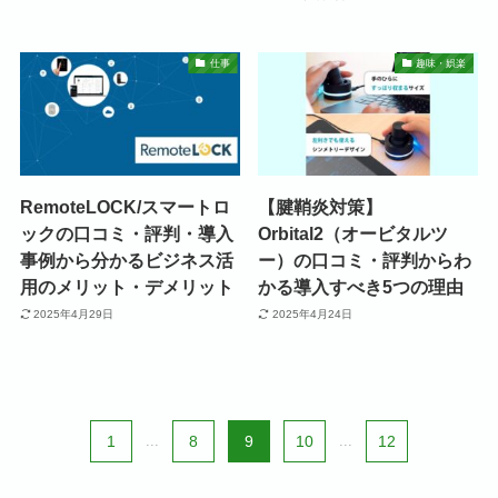
仕事
趣味・娯楽
RemoteLOCK/スマートロ
【腱鞘炎対策】
ックの口コミ・評判・導入
Orbital2（オービタルツ
事例から分かるビジネス活
ー）の口コミ・評判からわ
用のメリット・デメリット
かる導入すべき5つの理由
2025年4月29日
2025年4月24日
1
...
8
9
10
...
12